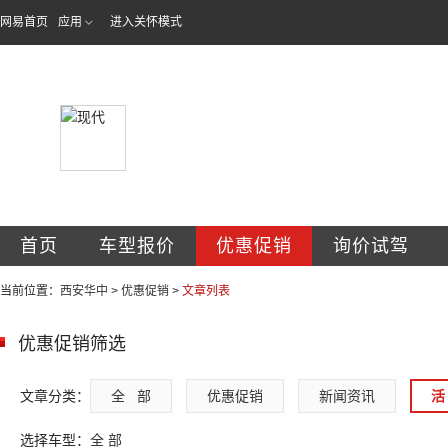
网易首页
应用
进入关怀模式
西安华中汽车销售
首页
车型报价
优惠促销
询价试驾
当前位置：
西安华中
>
优惠促销
>
文章列表
优惠促销筛选
文章分类：
全   部
优惠促销
新闻资讯
活 
选择车型：
全 部